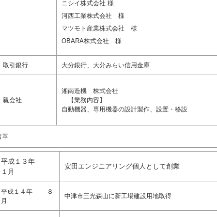
ニシイ株式会社 様
河西工業株式会社 様
マツモト産業株式会社 様
OBARA株式会社 様
取引銀行
大分銀行、大分みらい信用金庫
湘南造機 株式会社
親会社
【業務内容】
自動機器、専用機器の設計製作、設置・移設
沿革
平成１３年
安田エンジニアリング個人として創業
１月
平成１４年 ８
中津市三光森山に新工場建設用地取得
月