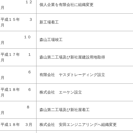
平成１４年
１２
個人企業を有限会社に組織変更
月
平成１５年 ３
新工場着工
月
平成155年
１０
森山工場竣工
月
平成１７年 １
森山第二工場及び新社屋建設用地取得
月
平成１７年
６
有限会社 ヤスダトレーディング設立
月
平成１８年 ６
株式会社 エーケン設立
月
平成１８年
８
森山第二工場及び新社屋着工
月
平成１８年 ３月
株式会社 安田エンジニアリングへ組織変更