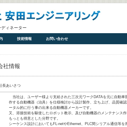
ーディネーター
内
技術情報
お問い合わせ
会社情報
社長あいさつ
当社は、ユーザー様より支給された三次元ワークDATAを元に自動車
作する自動機器（治具）を仕様検討から設計製作、立ち上げ、品質確認
ータル的に行う事の出来る自動機器メーカーです。
又、溶接技術を駆使したロボット教示、及び自動機器のメンテナンス作
もっとも得意とした分野です。
シーケンス設計においてもFL-netやEthernet、PLC間シリアル通信等