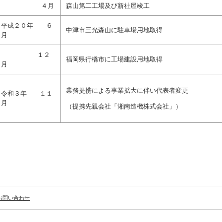
平成１８年
４月
森山第二工場及び新社屋竣工
平成２０年 ６
中津市三光森山に駐車場用地取得
月
平成２０年
１２
福岡県行橋市に工場建設用地取得
月
業務提携による事業拡大に伴い代表者変更
令和３年 １１
月
（提携先親会社「湘南造機株式会社」）
お問い合わせ